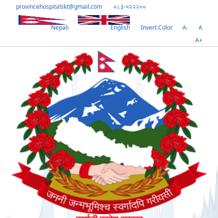
provincehospitalskt@gmail.com
०८३-५२२२००
Nepali
English
Invert Color
A-
A
A+